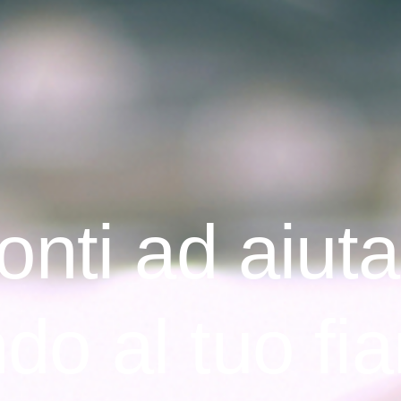
onti ad aiutar
do al tuo fi