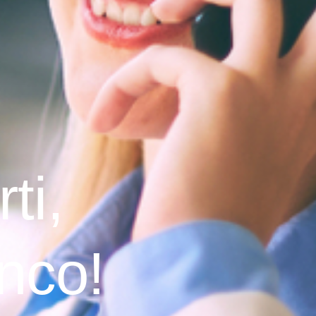
ti,
anco!